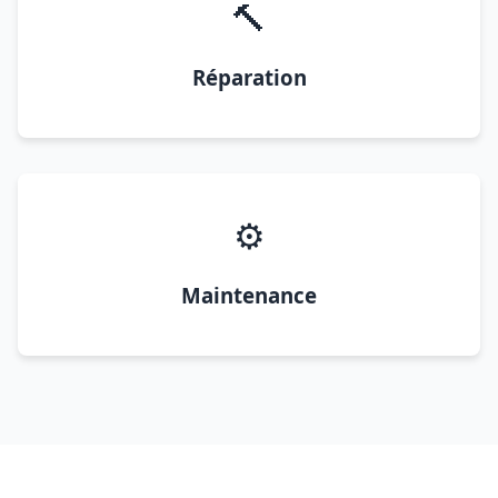
🔨
Réparation
⚙️
Maintenance