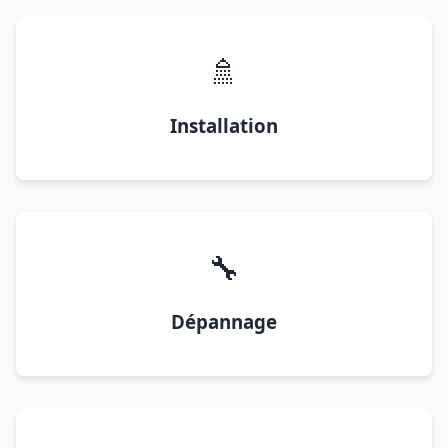
🚿
Installation
🔧
Dépannage