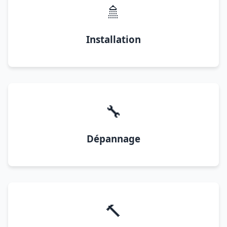
🚿
Installation
🔧
Dépannage
🔨