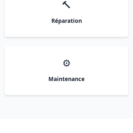
🔨
Réparation
⚙️
Maintenance