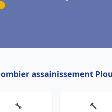
Plombier assainissement Pl
🔧
🔨