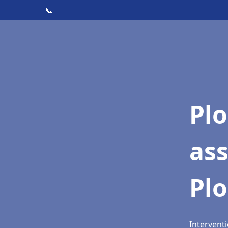
📞
Pl
as
Pl
Intervent