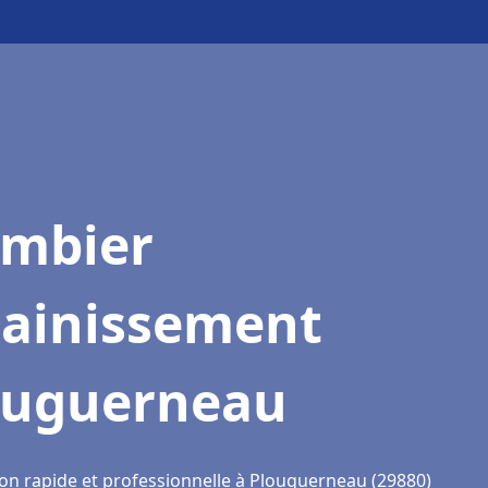
ombier
sainissement
ouguerneau
ion rapide et professionnelle à Plouguerneau (29880)