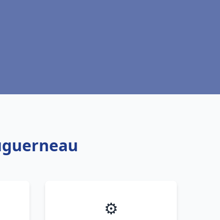
ouguerneau
⚙️