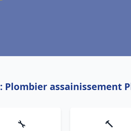
e: Plombier assainissement P
🔧
🔨