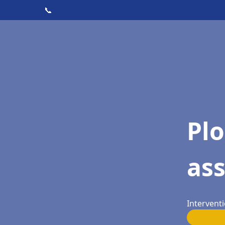
📞
Pl
as
Interventi