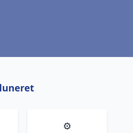
luneret
⚙️