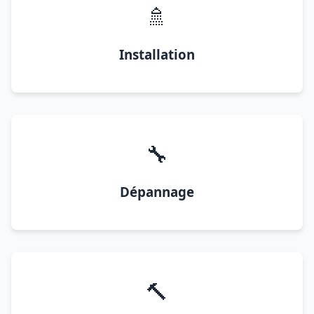
🚿
Installation
🔧
Dépannage
🔨