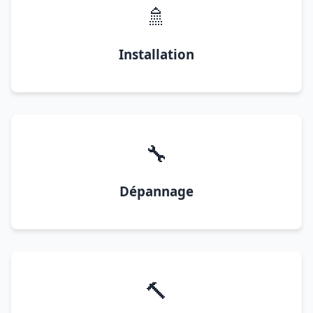
🚿
Installation
🔧
Dépannage
🔨