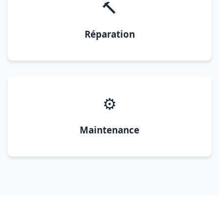
🔨
Réparation
⚙️
Maintenance