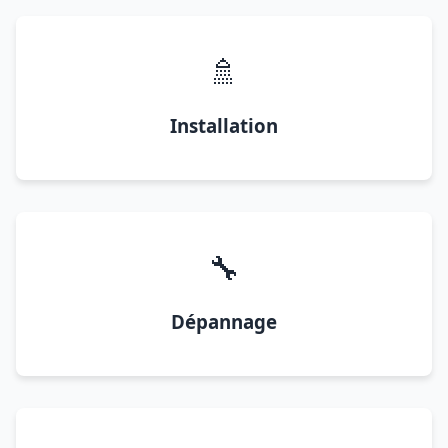
🚿
Installation
🔧
Dépannage