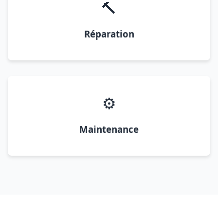
🔨
Réparation
⚙️
Maintenance