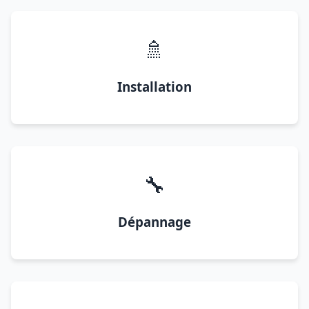
🚿
Installation
🔧
Dépannage