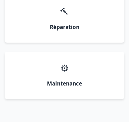
🔨
Réparation
⚙️
Maintenance