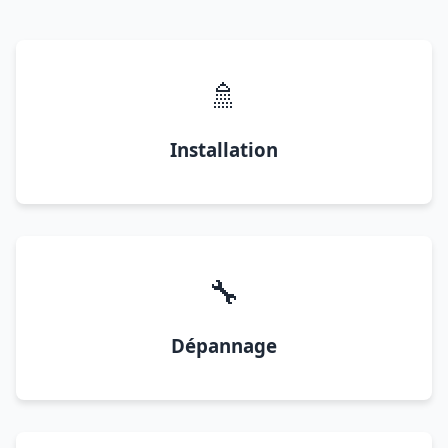
🚿
Installation
🔧
Dépannage