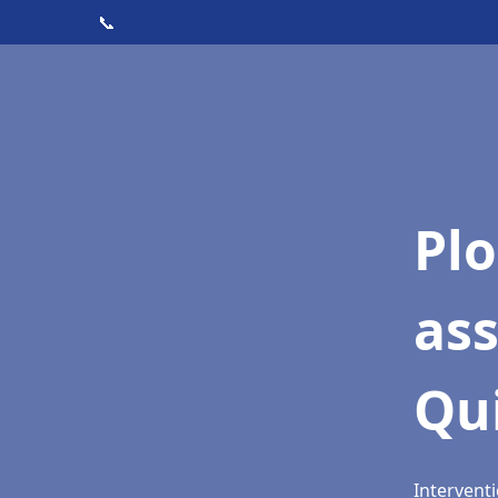
📞
Pl
as
Qu
Intervent