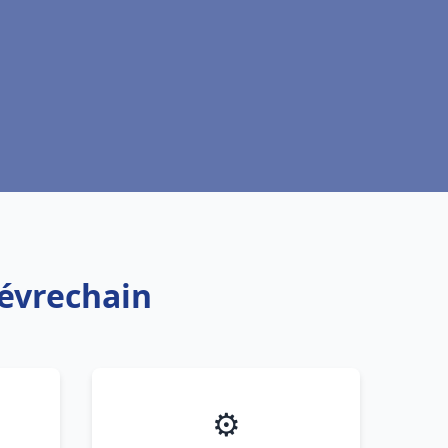
iévrechain
⚙️