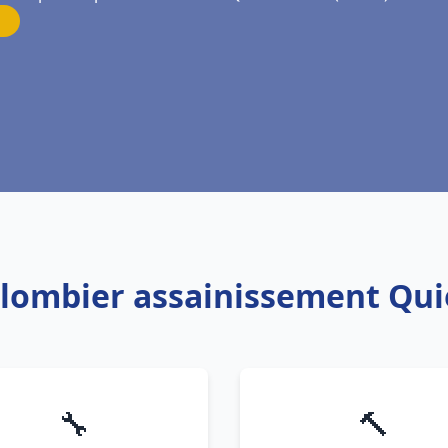
Plombier assainissement Qu
🔧
🔨