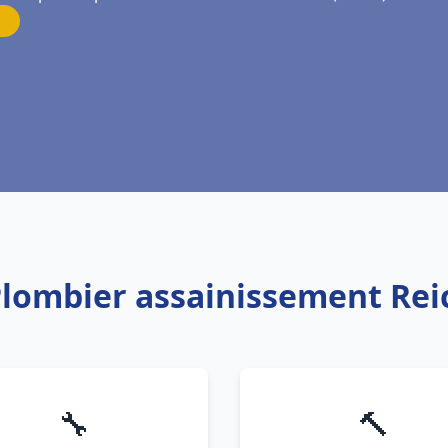
Plombier assainissement Re
🔧
🔨