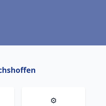
ichshoffen
⚙️