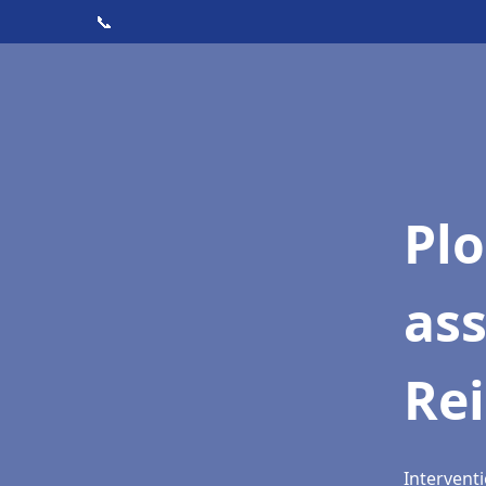
📞
Pl
as
Re
Interventi