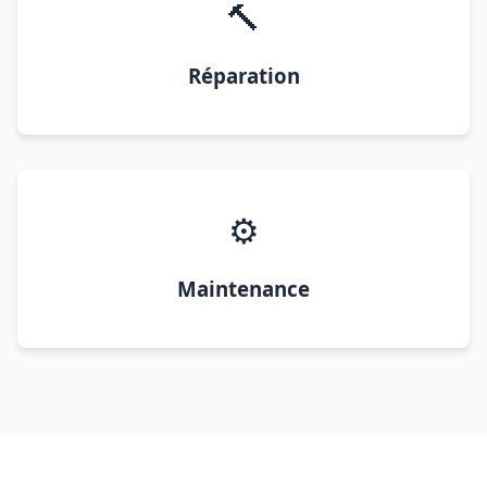
🔨
Réparation
⚙️
Maintenance