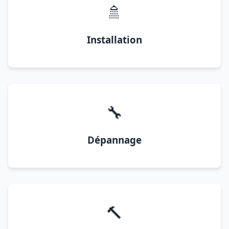
🚿
Installation
🔧
Dépannage
🔨