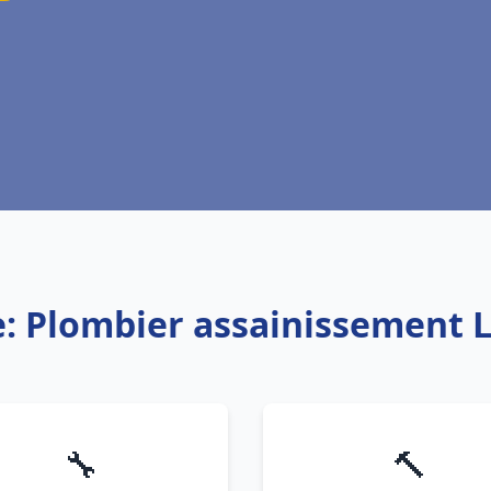
e: Plombier assainissement 
🔧
🔨