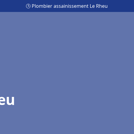
🕒 Plombier assainissement Le Rheu
eu