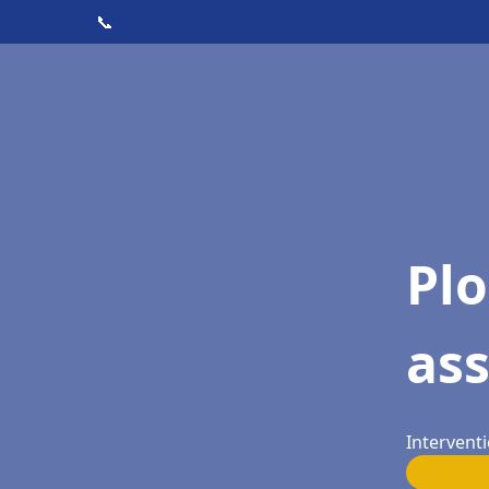
📞
Pl
as
Interventi