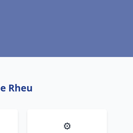
Le Rheu
⚙️