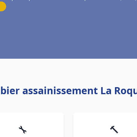
mbier assainissement La Roq
🔧
🔨