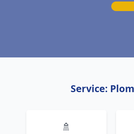
Service: Plo
🚿