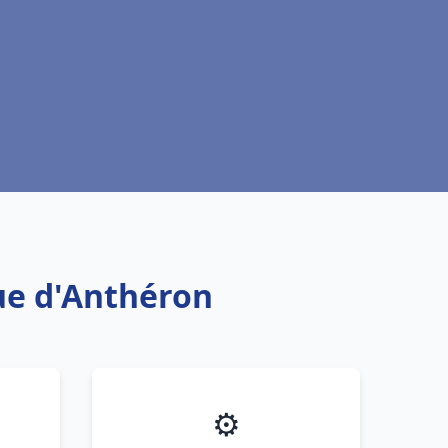
ue d'Anthéron
⚙️