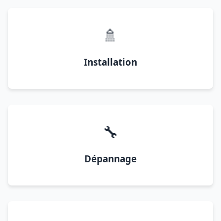
🚿
Installation
🔧
Dépannage