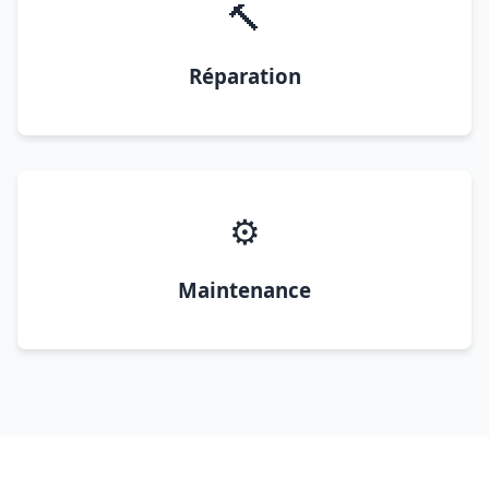
🔨
Réparation
⚙️
Maintenance