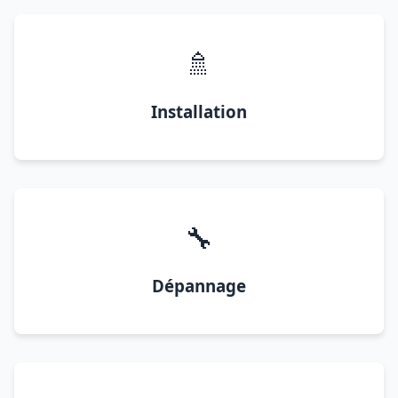
🚿
Installation
🔧
Dépannage