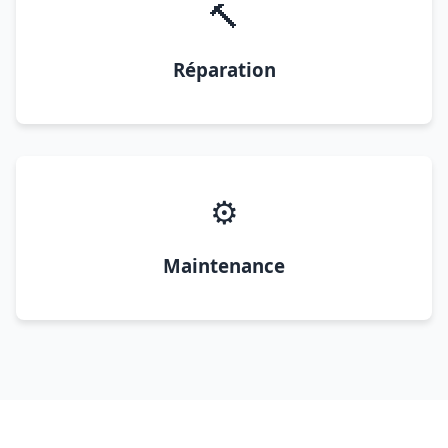
🔨
Réparation
⚙️
Maintenance