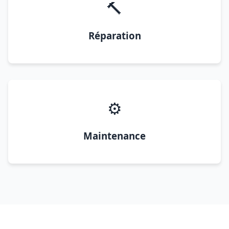
🔨
Réparation
⚙️
Maintenance