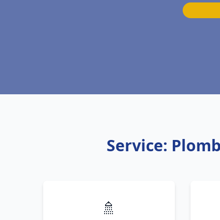
Service: Plom
🚿