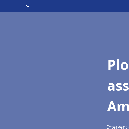
📞
Pl
as
Am
Intervent