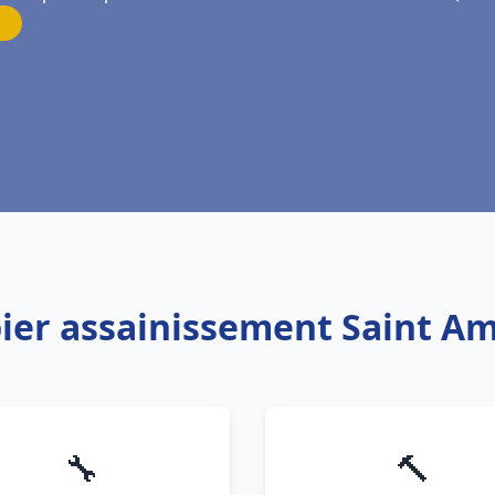
bier assainissement Saint 
🔧
🔨