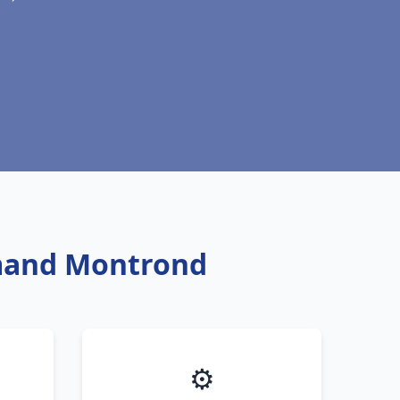
Amand Montrond
⚙️