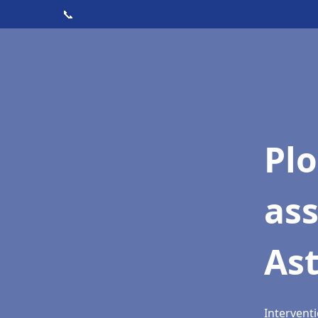
📞
Pl
as
Ast
Interventi