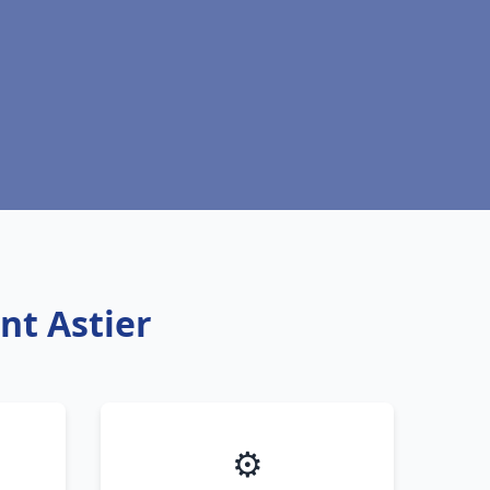
nt Astier
⚙️