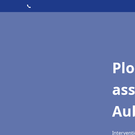
📞
Pl
as
Aub
Interventi