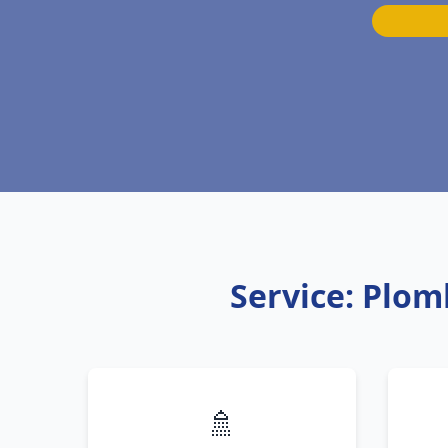
Service: Plom
🚿