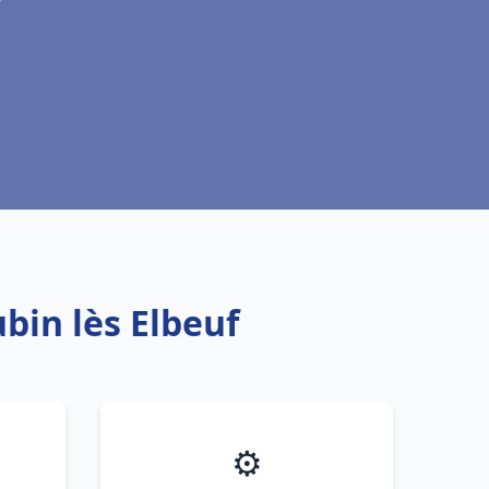
bin lès Elbeuf
⚙️