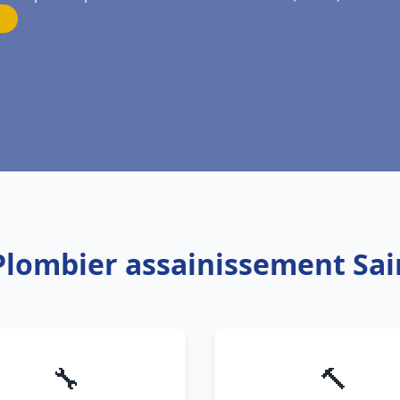
 Plombier assainissement Sai
🔧
🔨