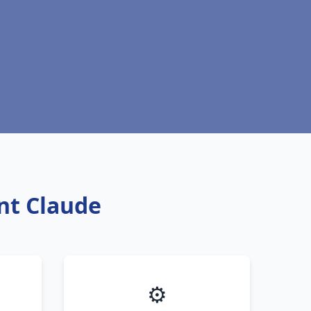
nt Claude
⚙️