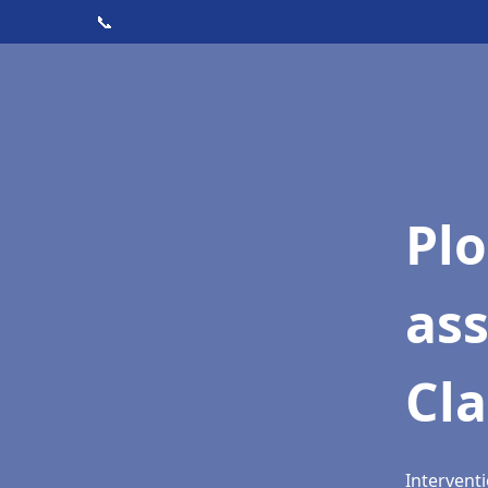
📞
Pl
as
Cl
Interventi