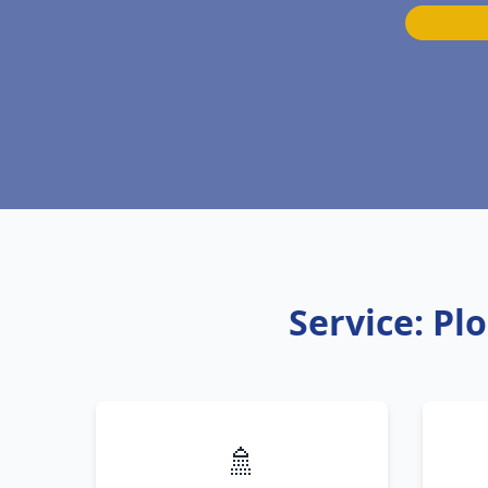
Service: Pl
🚿