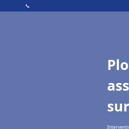
📞
Pl
ass
su
Interventi