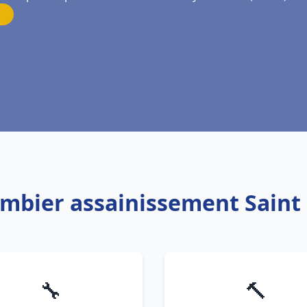
ombier assainissement Saint
🔧
🔨