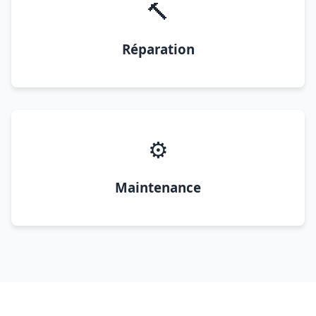
🔨
Réparation
⚙️
Maintenance