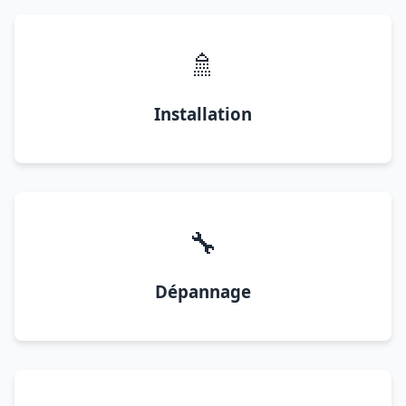
🚿
Installation
🔧
Dépannage