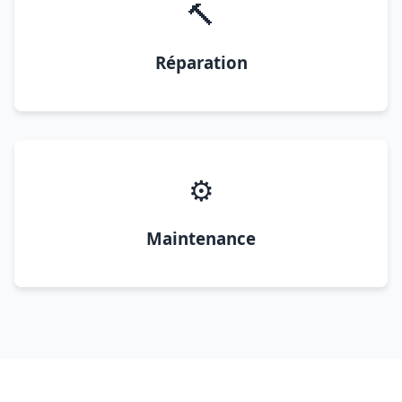
🔨
Réparation
⚙️
Maintenance