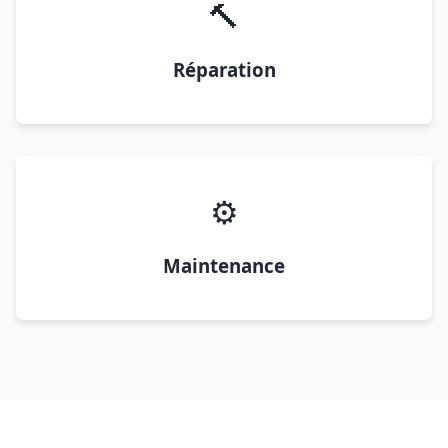
🔨
Réparation
⚙️
Maintenance