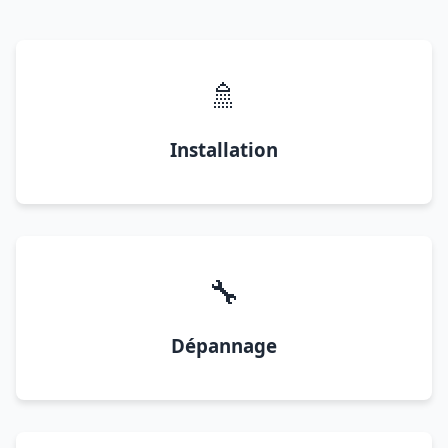
🚿
Installation
🔧
Dépannage