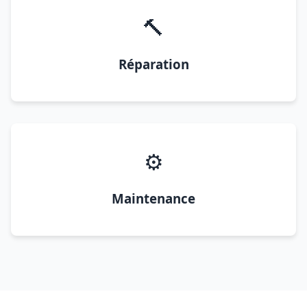
🔨
Réparation
⚙️
Maintenance