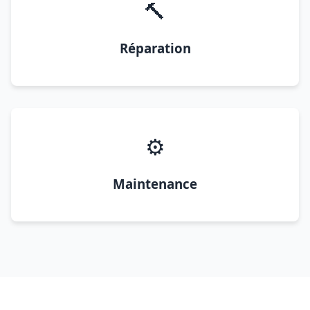
🔨
Réparation
⚙️
Maintenance