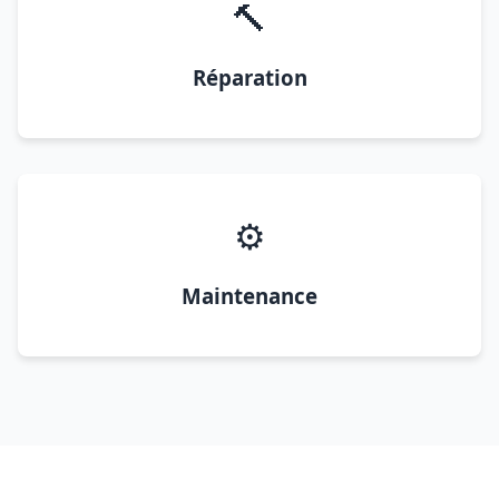
🔨
Réparation
⚙️
Maintenance