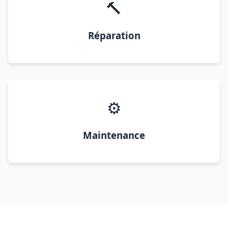
🔨
Réparation
⚙️
Maintenance