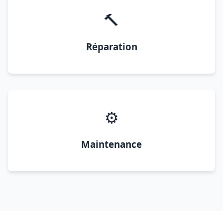
🔨
Réparation
⚙️
Maintenance