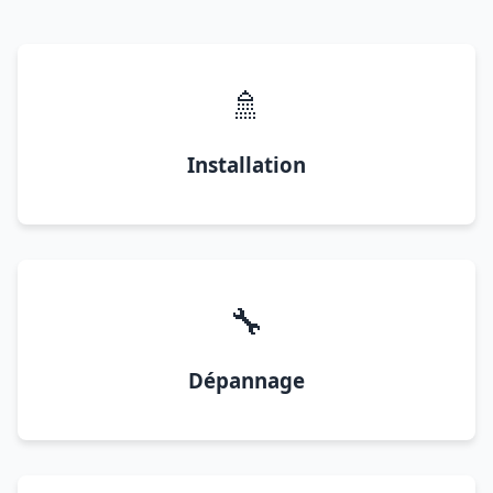
🚿
Installation
🔧
Dépannage