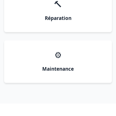
🔨
Réparation
⚙️
Maintenance