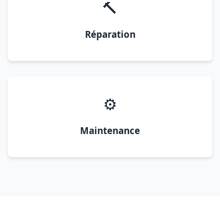
🔨
Réparation
⚙️
Maintenance