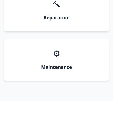
🔨
Réparation
⚙️
Maintenance