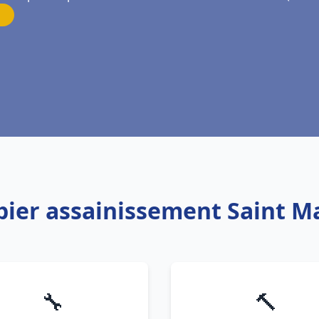
bier assainissement Saint M
🔧
🔨