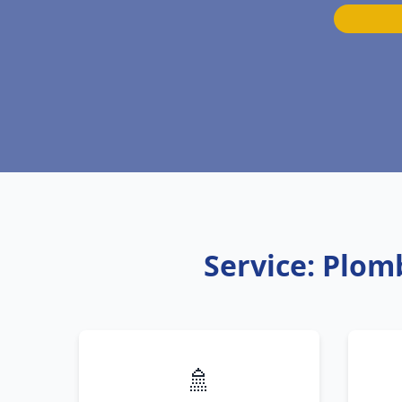
Service: Plom
🚿