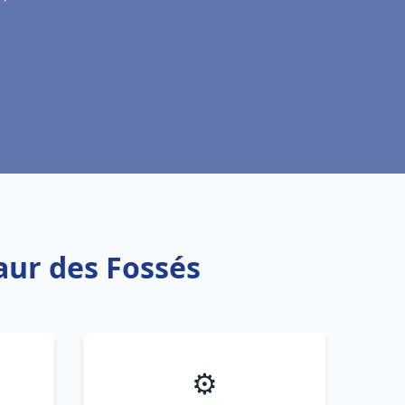
aur des Fossés
⚙️