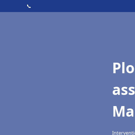
📞
Pl
as
Ma
Intervent