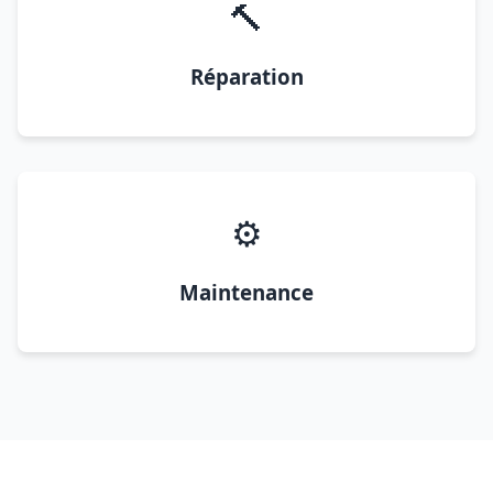
🔨
Réparation
⚙️
Maintenance