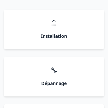
🚿
Installation
🔧
Dépannage