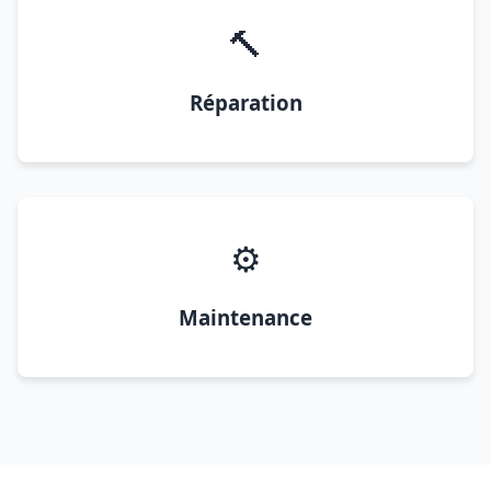
🔨
Réparation
⚙️
Maintenance