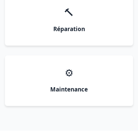
🔨
Réparation
⚙️
Maintenance