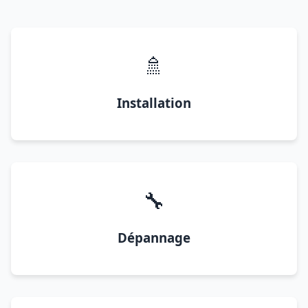
🚿
Installation
🔧
Dépannage