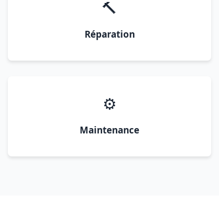
🔨
Réparation
⚙️
Maintenance