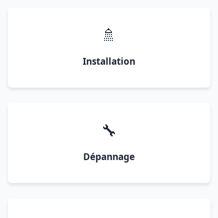
🚿
Installation
🔧
Dépannage