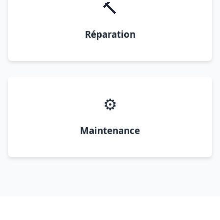
🔨
Réparation
⚙️
Maintenance