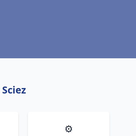
 Sciez
⚙️