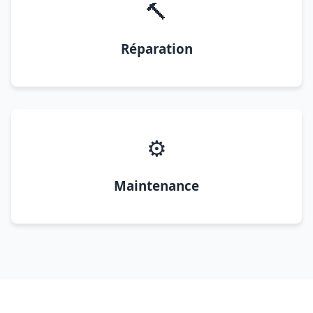
🔨
Réparation
⚙️
Maintenance