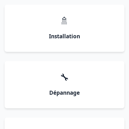
🚿
Installation
🔧
Dépannage