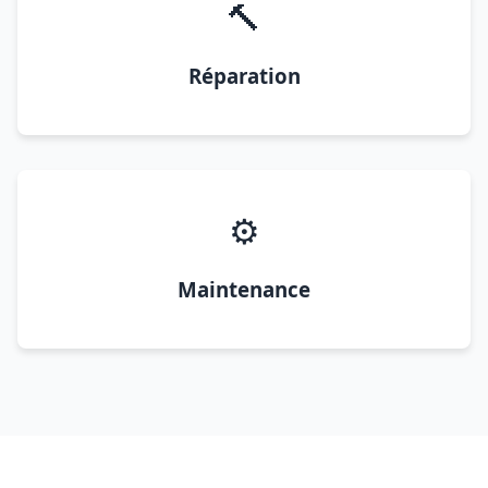
🔨
Réparation
⚙️
Maintenance