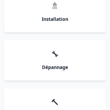
🚿
Installation
🔧
Dépannage
🔨