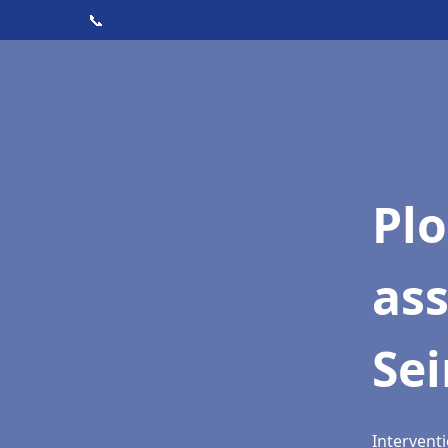
📞
Pl
ass
Se
Interventi