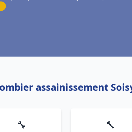
lombier assainissement Sois
🔧
🔨