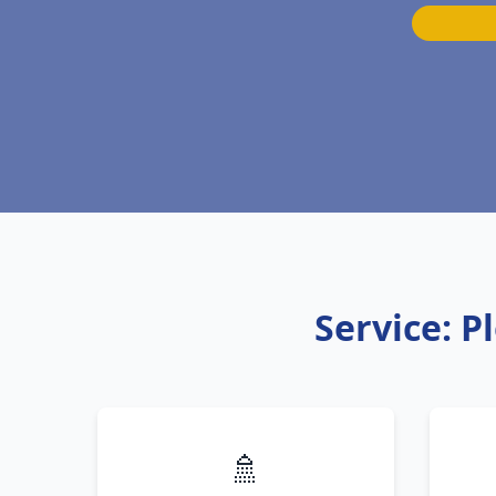
Service: P
🚿