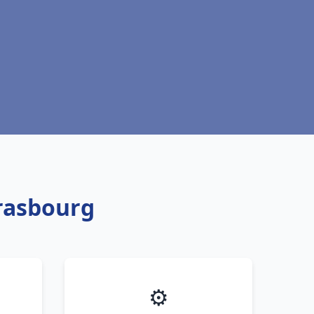
trasbourg
⚙️