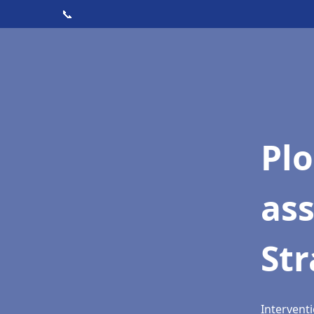
📞
Pl
as
St
Intervent