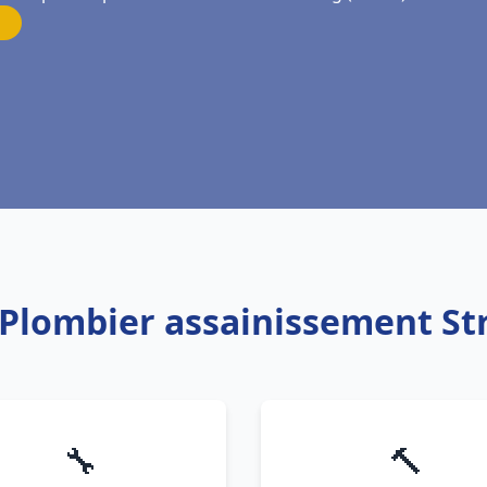
 Plombier assainissement S
🔧
🔨