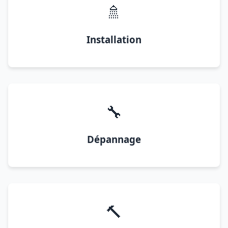
🚿
Installation
🔧
Dépannage
🔨