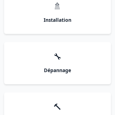
🚿
Installation
🔧
Dépannage
🔨