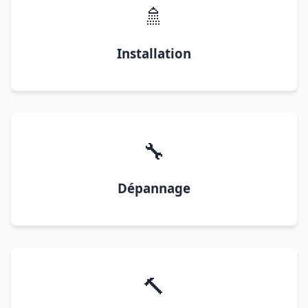
🚿
Installation
🔧
Dépannage
🔨